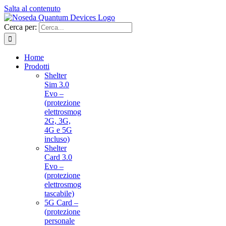
Salta al contenuto
Cerca per:
Home
Prodotti
Shelter
Sim 3.0
Evo –
(protezione
elettrosmog
2G, 3G,
4G e 5G
incluso)
Shelter
Card 3.0
Evo –
(protezione
elettrosmog
tascabile)
5G Card –
(protezione
personale