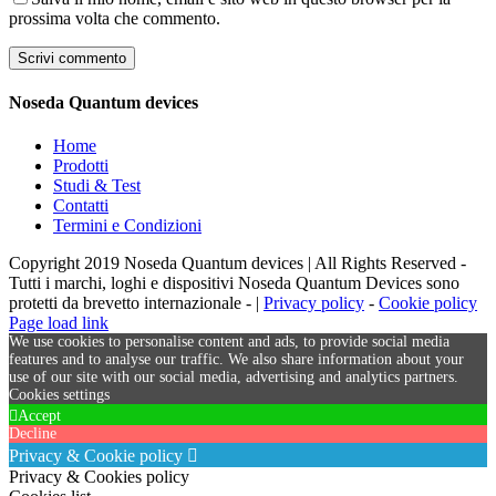
prossima volta che commento.
Noseda Quantum devices
Home
Prodotti
Studi & Test
Contatti
Termini e Condizioni
Copyright 2019 Noseda Quantum devices | All Rights Reserved -
Tutti i marchi, loghi e dispositivi Noseda Quantum Devices sono
protetti da brevetto internazionale - |
Privacy policy
-
Cookie policy
Page load link
We use cookies to personalise content and ads, to provide social media
features and to analyse our traffic. We also share information about your
use of our site with our social media, advertising and analytics partners.
Cookies settings
Accept
Decline
Privacy & Cookie policy
Privacy & Cookies policy