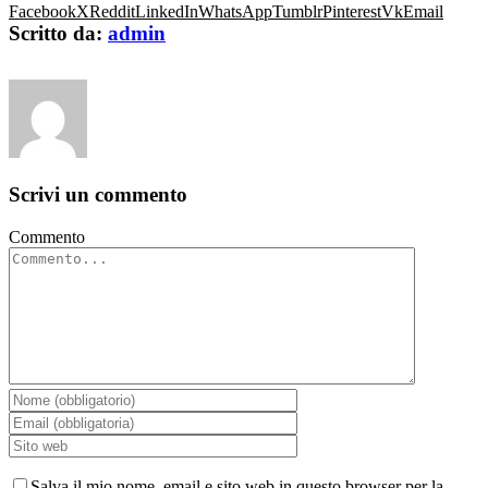
Facebook
X
Reddit
LinkedIn
WhatsApp
Tumblr
Pinterest
Vk
Email
Scritto da:
admin
Scrivi un commento
Commento
Salva il mio nome, email e sito web in questo browser per la