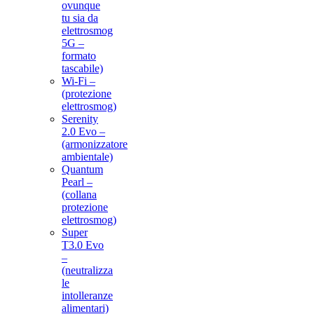
ovunque
tu sia da
elettrosmog
5G –
formato
tascabile)
Wi-Fi –
(protezione
elettrosmog)
Serenity
2.0 Evo –
(armonizzatore
ambientale)
Quantum
Pearl –
(collana
protezione
elettrosmog)
Super
T3.0 Evo
–
(neutralizza
le
intolleranze
alimentari)