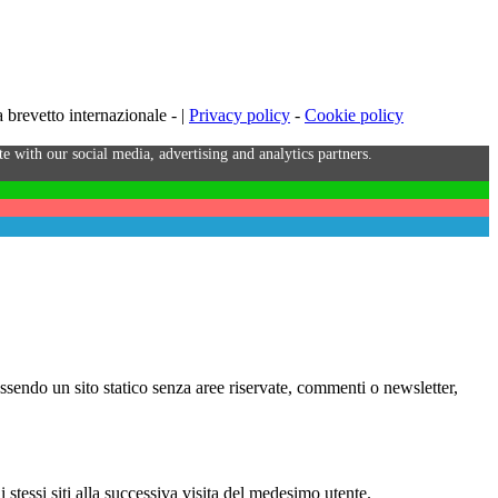
brevetto internazionale - |
Privacy policy
-
Cookie policy
e with our social media, advertising and analytics partners.
Essendo un sito statico senza aree riservate, commenti o newsletter,
i stessi siti alla successiva visita del medesimo utente.