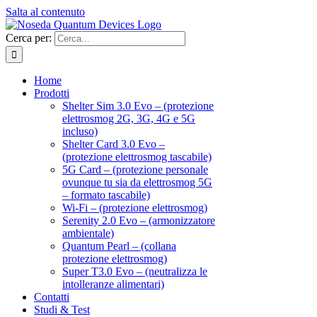
Salta al contenuto
Cerca per:
Home
Prodotti
Shelter Sim 3.0 Evo – (protezione
elettrosmog 2G, 3G, 4G e 5G
incluso)
Shelter Card 3.0 Evo –
(protezione elettrosmog tascabile)
5G Card – (protezione personale
ovunque tu sia da elettrosmog 5G
– formato tascabile)
Wi-Fi – (protezione elettrosmog)
Serenity 2.0 Evo – (armonizzatore
ambientale)
Quantum Pearl – (collana
protezione elettrosmog)
Super T3.0 Evo – (neutralizza le
intolleranze alimentari)
Contatti
Studi & Test