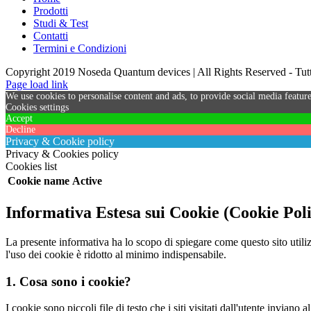
Prodotti
Studi & Test
Contatti
Termini e Condizioni
Copyright 2019 Noseda Quantum devices | All Rights Reserved - Tutti 
Page load link
We use cookies to personalise content and ads, to provide social media feature
Cookies settings
Accept
Decline
Privacy & Cookie policy
Privacy & Cookies policy
Cookies list
Cookie name
Active
Informativa Estesa sui Cookie (Cookie Pol
La presente informativa ha lo scopo di spiegare come questo sito utiliz
l'uso dei cookie è ridotto al minimo indispensabile.
1. Cosa sono i cookie?
I cookie sono piccoli file di testo che i siti visitati dall'utente invian