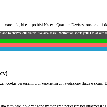
i marchi, loghi e dispositivi Noseda Quantum Devices sono protetti da 
s and to analyse our traffic. We also share information about your use of our sit
icy)
za i cookie per garantirti un'esperienza di navigazione fluida e sicura. 
o al suo terminale, dove vengono memorizzati per essere poi ritrasmessi agl