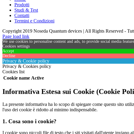
Prodotti
Studi & Test
Contatti
Termini e Condizioni
Copyright 2019 Noseda Quantum devices | All Rights Reserved - Tutti 
Page load link
We use cookies to personalise content and ads, to provide social media feature
Cookies settings
Accept
Decline
Privacy & Cookie policy
Privacy & Cookies policy
Cookies list
Cookie name
Active
Informativa Estesa sui Cookie (Cookie Pol
La presente informativa ha lo scopo di spiegare come questo sito utiliz
l'uso dei cookie è ridotto al minimo indispensabile.
1. Cosa sono i cookie?
I cookie sono piccoli file di testo che i siti visitati dall'utente invian