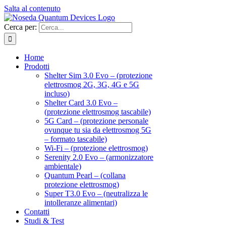
Salta al contenuto
Cerca per:
Home
Prodotti
Shelter Sim 3.0 Evo – (protezione
elettrosmog 2G, 3G, 4G e 5G
incluso)
Shelter Card 3.0 Evo –
(protezione elettrosmog tascabile)
5G Card – (protezione personale
ovunque tu sia da elettrosmog 5G
– formato tascabile)
Wi-Fi – (protezione elettrosmog)
Serenity 2.0 Evo – (armonizzatore
ambientale)
Quantum Pearl – (collana
protezione elettrosmog)
Super T3.0 Evo – (neutralizza le
intolleranze alimentari)
Contatti
Studi & Test