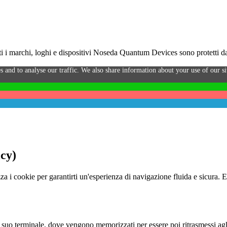
i marchi, loghi e dispositivi Noseda Quantum Devices sono protetti da 
s and to analyse our traffic. We also share information about your use of our sit
icy)
za i cookie per garantirti un'esperienza di navigazione fluida e sicura. 
o al suo terminale, dove vengono memorizzati per essere poi ritrasmessi agl