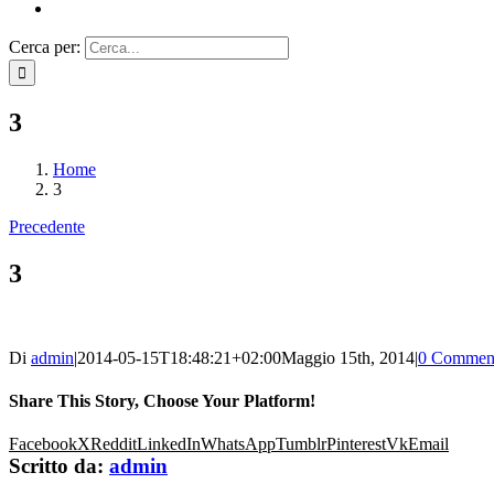
Cerca per:
3
Home
3
Precedente
3
Di
admin
|
2014-05-15T18:48:21+02:00
Maggio 15th, 2014
|
0 Commen
Share This Story, Choose Your Platform!
Facebook
X
Reddit
LinkedIn
WhatsApp
Tumblr
Pinterest
Vk
Email
Scritto da:
admin