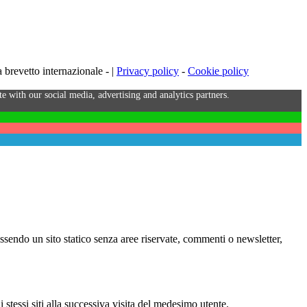
brevetto internazionale - |
Privacy policy
-
Cookie policy
e with our social media, advertising and analytics partners.
Essendo un sito statico senza aree riservate, commenti o newsletter,
i stessi siti alla successiva visita del medesimo utente.