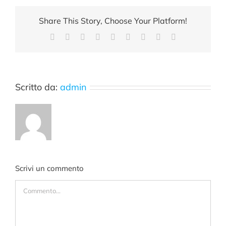
Share This Story, Choose Your Platform!
Facebook
X
Reddit
LinkedIn
WhatsApp
Tumblr
Pinterest
Vk
Email
Scritto da:
admin
Scrivi un commento
Commento