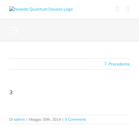
Salta
al
contenuto
3
Precedente
3
Di
admin
|
Maggio 30th, 2014
|
0 Commenti