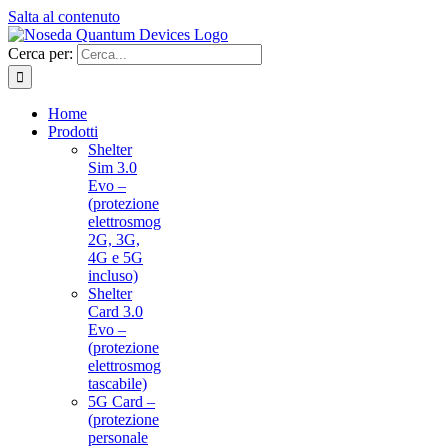
Salta al contenuto
Cerca per:
Home
Prodotti
Shelter
Sim 3.0
Evo –
(protezione
elettrosmog
2G, 3G,
4G e 5G
incluso)
Shelter
Card 3.0
Evo –
(protezione
elettrosmog
tascabile)
5G Card –
(protezione
personale