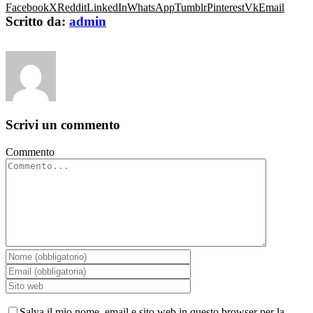
Facebook
X
Reddit
LinkedIn
WhatsApp
Tumblr
Pinterest
Vk
Email
Scritto da:
admin
Scrivi un commento
Commento
Salva il mio nome, email e sito web in questo browser per la