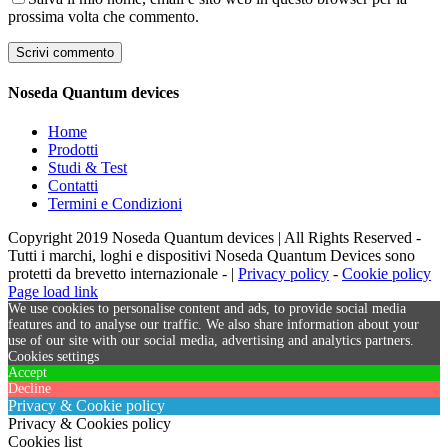
prossima volta che commento.
Noseda Quantum devices
Home
Prodotti
Studi & Test
Contatti
Termini e Condizioni
Copyright 2019 Noseda Quantum devices | All Rights Reserved -
Tutti i marchi, loghi e dispositivi Noseda Quantum Devices sono
protetti da brevetto internazionale - |
Privacy policy
-
Cookie policy
Page load link
We use cookies to personalise content and ads, to provide social media
features and to analyse our traffic. We also share information about your
use of our site with our social media, advertising and analytics partners.
Cookies settings
Accept
Decline
Privacy & Cookie policy
Privacy & Cookies policy
Cookies list