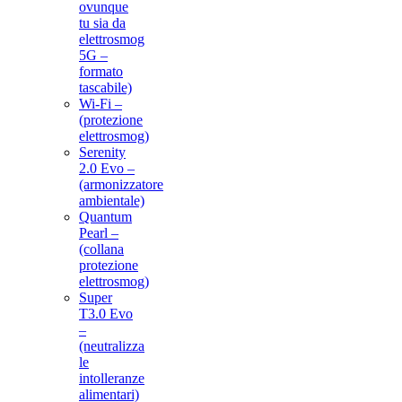
ovunque
tu sia da
elettrosmog
5G –
formato
tascabile)
Wi-Fi –
(protezione
elettrosmog)
Serenity
2.0 Evo –
(armonizzatore
ambientale)
Quantum
Pearl –
(collana
protezione
elettrosmog)
Super
T3.0 Evo
–
(neutralizza
le
intolleranze
alimentari)