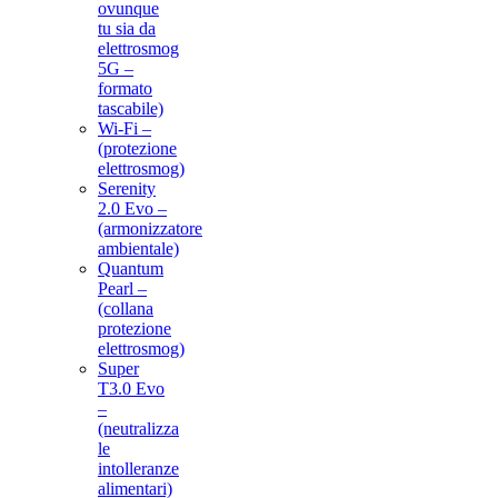
ovunque
tu sia da
elettrosmog
5G –
formato
tascabile)
Wi-Fi –
(protezione
elettrosmog)
Serenity
2.0 Evo –
(armonizzatore
ambientale)
Quantum
Pearl –
(collana
protezione
elettrosmog)
Super
T3.0 Evo
–
(neutralizza
le
intolleranze
alimentari)