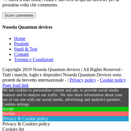
prossima volta che commento.
Noseda Quantum devices
Home
Prodotti
Studi & Test
Contatti
Termini e Condizioni
Copyright 2019 Noseda Quantum devices | All Rights Reserved -
Tutti i marchi, loghi e dispositivi Noseda Quantum Devices sono
protetti da brevetto internazionale - |
Privacy policy
-
Cookie policy
Page load link
We use cookies to personalise content and ads, to provide social media
features and to analyse our traffic. We also share information about your
use of our site with our social media, advertising and analytics partners.
Cookies settings
Accept
Decline
Privacy & Cookie policy
Privacy & Cookies policy
Cookies list