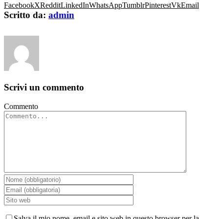
Facebook
X
Reddit
LinkedIn
WhatsApp
Tumblr
Pinterest
Vk
Email
Scritto da:
admin
Scrivi un commento
Commento
Salva il mio nome, email e sito web in questo browser per la