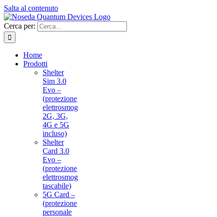
Salta al contenuto
Cerca per:
Home
Prodotti
Shelter
Sim 3.0
Evo –
(protezione
elettrosmog
2G, 3G,
4G e 5G
incluso)
Shelter
Card 3.0
Evo –
(protezione
elettrosmog
tascabile)
5G Card –
(protezione
personale