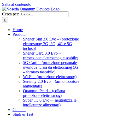
Salta al contenuto
Cerca per:
Home
Prodotti
Shelter Sim 3.0 Evo – (protezione
elettrosmog 2G, 3G, 4G e 5G
incluso)
Shelter Card 3.0 Evo –
(protezione elettrosmog tascabile)
5G Card – (protezione personale
ovunque tu sia da elettrosmog 5G
– formato tascabile)
Wi-Fi – (protezione elettrosmog)
Serenity 2.0 Evo – (armonizzatore
ambientale)
Quantum Pearl – (collana
protezione elettrosmog)
Super T3.0 Evo – (neutralizza le
intolleranze alimentari)
Contatti
Studi & Test