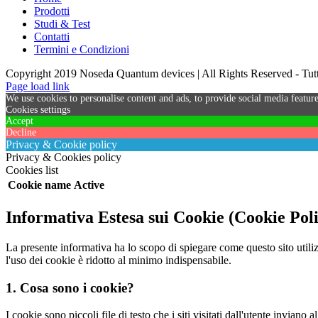
Prodotti
Studi & Test
Contatti
Termini e Condizioni
Copyright 2019 Noseda Quantum devices | All Rights Reserved - Tutti 
Page load link
We use cookies to personalise content and ads, to provide social media feature
Cookies settings
Accept
Decline
Privacy & Cookie policy
Privacy & Cookies policy
Cookies list
Cookie name
Active
Informativa Estesa sui Cookie (Cookie Pol
La presente informativa ha lo scopo di spiegare come questo sito utiliz
l'uso dei cookie è ridotto al minimo indispensabile.
1. Cosa sono i cookie?
I cookie sono piccoli file di testo che i siti visitati dall'utente invian