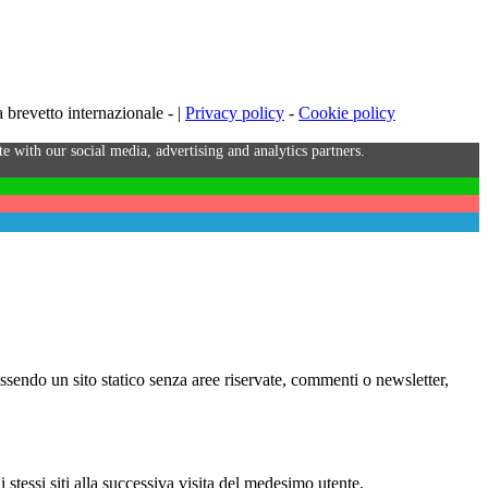
brevetto internazionale - |
Privacy policy
-
Cookie policy
e with our social media, advertising and analytics partners.
Essendo un sito statico senza aree riservate, commenti o newsletter,
i stessi siti alla successiva visita del medesimo utente.