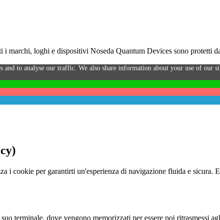
i marchi, loghi e dispositivi Noseda Quantum Devices sono protetti da 
s and to analyse our traffic. We also share information about your use of our sit
icy)
za i cookie per garantirti un'esperienza di navigazione fluida e sicura. 
o al suo terminale, dove vengono memorizzati per essere poi ritrasmessi agl