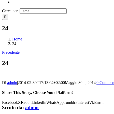
Cerca per:
24
Home
24
Precedente
24
Di
admin
|
2014-05-30T17:13:04+02:00
Maggio 30th, 2014
|
0 Commen
Share This Story, Choose Your Platform!
Facebook
X
Reddit
LinkedIn
WhatsApp
Tumblr
Pinterest
Vk
Email
Scritto da:
admin