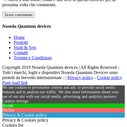
prossima volta che commento.
Noseda Quantum devices
Home
Prodotti
Studi & Test
Contatti
Termini e Condizioni
Copyright 2019 Noseda Quantum devices | All Rights Reserved -
Tutti i marchi, loghi e dispositivi Noseda Quantum Devices sono
protetti da brevetto internazionale - |
Privacy policy
-
Cookie policy
Page load link
We use cookies to personalise content and ads, to provide social media
features and to analyse our traffic. We also share information about your
use of our site with our social media, advertising and analytics partners.
Cookies settings
Accept
Decline
Privacy & Cookie policy
Privacy & Cookies policy
Cookies list