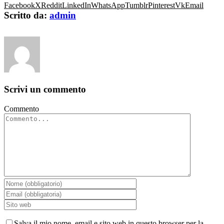
Facebook
X
Reddit
LinkedIn
WhatsApp
Tumblr
Pinterest
Vk
Email
Scritto da:
admin
Scrivi un commento
Commento
Salva il mio nome, email e sito web in questo browser per la