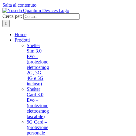
Salta al contenuto
Cerca per:
Home
Prodotti
Shelter
Sim 3.0
Evo –
(protezione
elettrosmog
2G, 3G,
4G e 5G
incluso)
Shelter
Card 3.0
Evo –
(protezione
elettrosmog
tascabile)
5G Card –
(protezione
personale