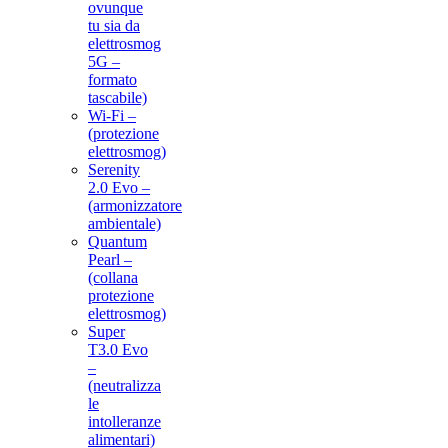
ovunque
tu sia da
elettrosmog
5G –
formato
tascabile)
Wi-Fi –
(protezione
elettrosmog)
Serenity
2.0 Evo –
(armonizzatore
ambientale)
Quantum
Pearl –
(collana
protezione
elettrosmog)
Super
T3.0 Evo
–
(neutralizza
le
intolleranze
alimentari)