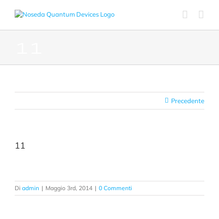
Salta
al
contenuto
11
Precedente
11
Di
admin
|
Maggio 3rd, 2014
|
0 Commenti