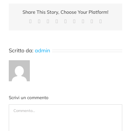
Share This Story, Choose Your Platform!
Facebook
X
Reddit
LinkedIn
WhatsApp
Tumblr
Pinterest
Vk
Email
Scritto da:
admin
Scrivi un commento
Commento