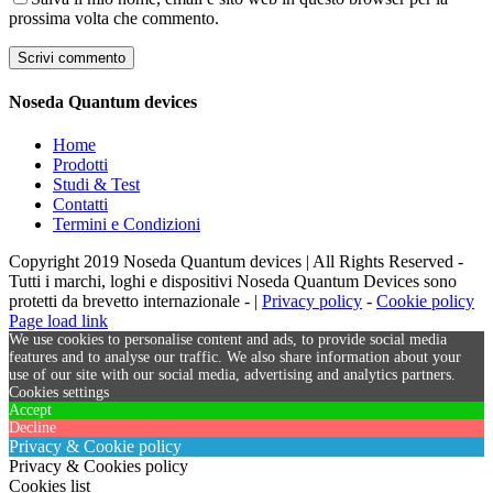
prossima volta che commento.
Noseda Quantum devices
Home
Prodotti
Studi & Test
Contatti
Termini e Condizioni
Copyright 2019 Noseda Quantum devices | All Rights Reserved -
Tutti i marchi, loghi e dispositivi Noseda Quantum Devices sono
protetti da brevetto internazionale - |
Privacy policy
-
Cookie policy
Page load link
We use cookies to personalise content and ads, to provide social media
features and to analyse our traffic. We also share information about your
use of our site with our social media, advertising and analytics partners.
Cookies settings
Accept
Decline
Privacy & Cookie policy
Privacy & Cookies policy
Cookies list