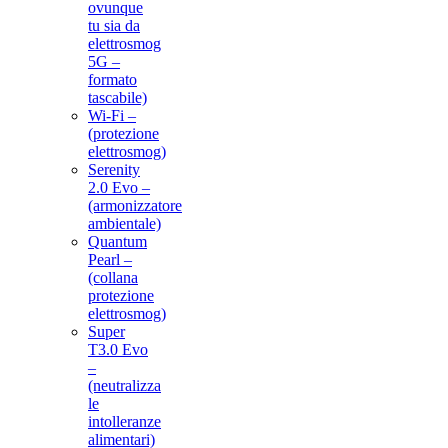
ovunque
tu sia da
elettrosmog
5G –
formato
tascabile)
Wi-Fi –
(protezione
elettrosmog)
Serenity
2.0 Evo –
(armonizzatore
ambientale)
Quantum
Pearl –
(collana
protezione
elettrosmog)
Super
T3.0 Evo
–
(neutralizza
le
intolleranze
alimentari)