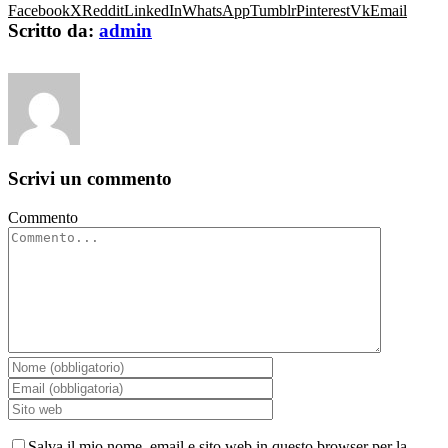
Facebook
X
Reddit
LinkedIn
WhatsApp
Tumblr
Pinterest
Vk
Email
Scritto da:
admin
Scrivi un commento
Commento
Salva il mio nome, email e sito web in questo browser per la