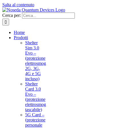
Salta al contenuto
Cerca per:
Home
Prodotti
Shelter
Sim 3.0
Evo –
(protezione
elettrosmog
2G, 3G,
4G e 5G
incluso)
Shelter
Card 3.0
Evo –
(protezione
elettrosmog
tascabile)
5G Card –
(protezione
personale