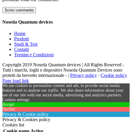
Noseda Quantum devices
Home
Prodotti
Studi & Test
Contatti
Termini e Condizioni
Copyright 2019 Noseda Quantum devices | All Rights Reserved -
Tutti i marchi, loghi e dispositivi Noseda Quantum Devices sono
protetti da brevetto internazionale - |
Privacy policy
-
Cookie policy
Page load link
We use cookies to personalise content and ads, to provide social media
features and to analyse our traffic. We also share information about your
use of our site with our social media, advertising and analytics partners.
Cookies settings
Accept
Decline
Privacy & Cookie policy
Privacy & Cookies policy
Cookies list
Cookie name
Active