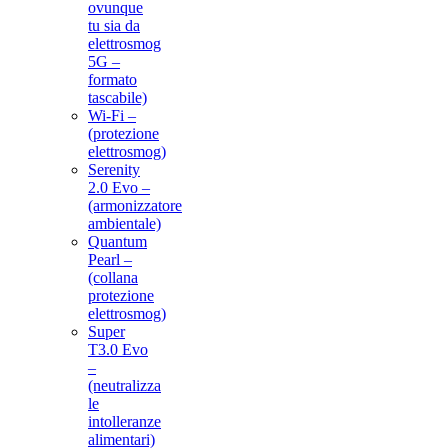
ovunque
tu sia da
elettrosmog
5G –
formato
tascabile)
Wi-Fi –
(protezione
elettrosmog)
Serenity
2.0 Evo –
(armonizzatore
ambientale)
Quantum
Pearl –
(collana
protezione
elettrosmog)
Super
T3.0 Evo
–
(neutralizza
le
intolleranze
alimentari)