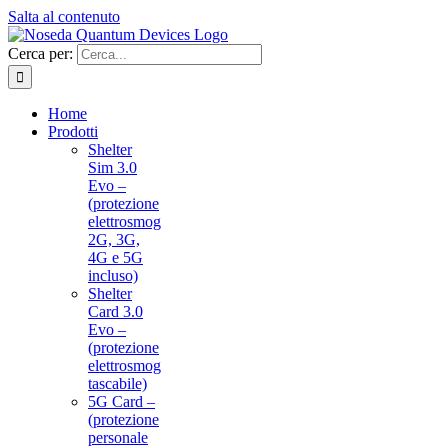
Salta al contenuto
Cerca per:
Home
Prodotti
Shelter
Sim 3.0
Evo –
(protezione
elettrosmog
2G, 3G,
4G e 5G
incluso)
Shelter
Card 3.0
Evo –
(protezione
elettrosmog
tascabile)
5G Card –
(protezione
personale