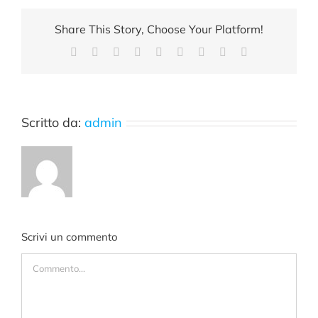
Share This Story, Choose Your Platform!
Facebook
X
Reddit
LinkedIn
WhatsApp
Tumblr
Pinterest
Vk
Email
Scritto da:
admin
Scrivi un commento
Commento