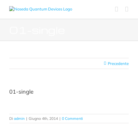
Salta
al
contenuto
01-single
Precedente
01-single
Di
admin
|
Giugno 4th, 2014
|
0 Commenti