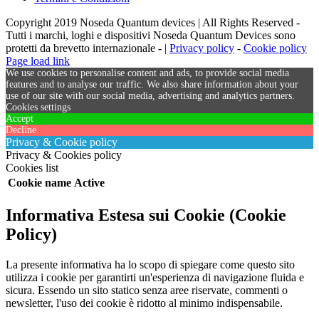
Copyright 2019 Noseda Quantum devices | All Rights Reserved -
Tutti i marchi, loghi e dispositivi Noseda Quantum Devices sono
protetti da brevetto internazionale - |
Privacy policy
-
Cookie policy
Page load link
We use cookies to personalise content and ads, to provide social media
features and to analyse our traffic. We also share information about your
use of our site with our social media, advertising and analytics partners.
Cookies settings
Accept
Decline
Privacy & Cookie policy
Privacy & Cookies policy
Cookies list
Cookie name
Active
Informativa Estesa sui Cookie (Cookie
Policy)
La presente informativa ha lo scopo di spiegare come questo sito
utilizza i cookie per garantirti un'esperienza di navigazione fluida e
sicura. Essendo un sito statico senza aree riservate, commenti o
newsletter, l'uso dei cookie è ridotto al minimo indispensabile.