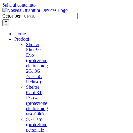
Salta al contenuto
Cerca per:
Home
Prodotti
Shelter
Sim 3.0
Evo –
(protezione
elettrosmog
2G, 3G,
4G e 5G
incluso)
Shelter
Card 3.0
Evo –
(protezione
elettrosmog
tascabile)
5G Card –
(protezione
personale