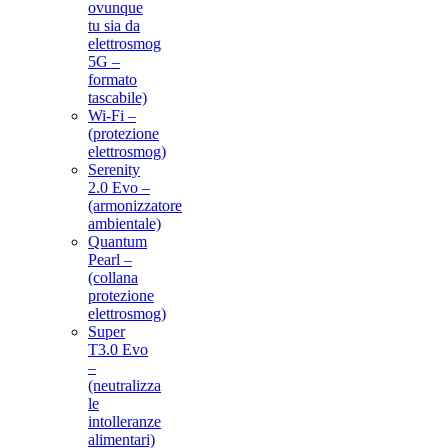
ovunque
tu sia da
elettrosmog
5G –
formato
tascabile)
Wi-Fi –
(protezione
elettrosmog)
Serenity
2.0 Evo –
(armonizzatore
ambientale)
Quantum
Pearl –
(collana
protezione
elettrosmog)
Super
T3.0 Evo
–
(neutralizza
le
intolleranze
alimentari)