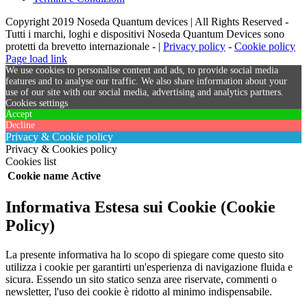
Copyright 2019 Noseda Quantum devices | All Rights Reserved -
Tutti i marchi, loghi e dispositivi Noseda Quantum Devices sono
protetti da brevetto internazionale - |
Privacy policy
-
Cookie policy
Page load link
We use cookies to personalise content and ads, to provide social media
features and to analyse our traffic. We also share information about your
use of our site with our social media, advertising and analytics partners.
Cookies settings
Accept
Decline
Privacy & Cookie policy
Privacy & Cookies policy
Cookies list
Cookie name
Active
Informativa Estesa sui Cookie (Cookie
Policy)
La presente informativa ha lo scopo di spiegare come questo sito
utilizza i cookie per garantirti un'esperienza di navigazione fluida e
sicura. Essendo un sito statico senza aree riservate, commenti o
newsletter, l'uso dei cookie è ridotto al minimo indispensabile.