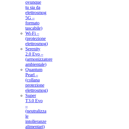
ovunque
tu sia da
elettrosmog
5G –
formato
tascabile)
Wi-Fi –
(protezione
elettrosmog)
Serenity
2.0 Evo –
(armonizzatore
ambientale)
Quantum
Pearl –
(collana
protezione
elettrosmog)
Super
T3.0 Evo
–
(neutralizza
le
intolleranze
alimentari)