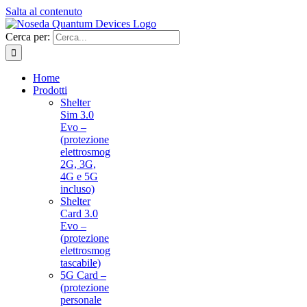
Salta al contenuto
Cerca per:
Home
Prodotti
Shelter
Sim 3.0
Evo –
(protezione
elettrosmog
2G, 3G,
4G e 5G
incluso)
Shelter
Card 3.0
Evo –
(protezione
elettrosmog
tascabile)
5G Card –
(protezione
personale