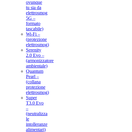
ovunque
tu sia da
elettrosmog
5G –
formato
tascabile)
Wi-Fi –
(protezione
elettrosmog)
Serenity
2.0 Evo –
(armonizzatore
ambientale)
Quantum
Pearl –
(collana
protezione
elettrosmog)
Super
T3.0 Evo
–
(neutralizza
le
intolleranze
alimentari)