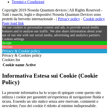
Termini e Condizioni
Copyright 2019 Noseda Quantum devices | All Rights Reserved -
Tutti i marchi, loghi e dispositivi Noseda Quantum Devices sono
protetti da brevetto internazionale - |
Privacy policy
-
Cookie policy
Page load link
We use cookies to personalise content and ads, to provide social media
features and to analyse our traffic. We also share information about your
use of our site with our social media, advertising and analytics partners.
Cookies settings
Accept
Decline
Privacy & Cookie policy
Privacy & Cookies policy
Cookies list
Cookie name
Active
Informativa Estesa sui Cookie (Cookie
Policy)
La presente informativa ha lo scopo di spiegare come questo sito
utilizza i cookie per garantirti un'esperienza di navigazione fluida e
sicura. Essendo un sito statico senza aree riservate, commenti o
newsletter, l'uso dei cookie è ridotto al minimo indispensabile.