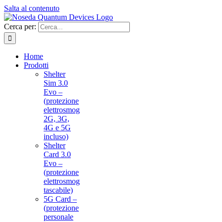
Salta al contenuto
Cerca per:
Home
Prodotti
Shelter
Sim 3.0
Evo –
(protezione
elettrosmog
2G, 3G,
4G e 5G
incluso)
Shelter
Card 3.0
Evo –
(protezione
elettrosmog
tascabile)
5G Card –
(protezione
personale