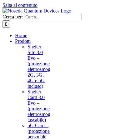
Salta al contenuto
Cerca per:
Home
Prodotti
Shelter
Sim 3.0
Evo –
(protezione
elettrosmog
2G, 3G,
4G e 5G
incluso)
Shelter
Card 3.0
Evo –
(protezione
elettrosmog
tascabile)
5G Card –
(protezione
personale