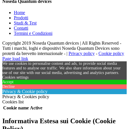
Noseda Quantum devices
Home
Prodotti
Studi & Test
Contatti
Termini e Condizioni
Copyright 2019 Noseda Quantum devices | All Rights Reserved -
Tutti i marchi, loghi e dispositivi Noseda Quantum Devices sono
protetti da brevetto internazionale - |
Privacy policy
-
Cookie policy
Page load link
We use cookies to personalise content and ads, to provide social media
features and to analyse our traffic. We also share information about your
use of our site with our social media, advertising and analytics partners.
Cookies settings
Accept
Decline
Privacy & Cookie policy
Privacy & Cookies policy
Cookies list
Cookie name
Active
Informativa Estesa sui Cookie (Cookie
Policy)