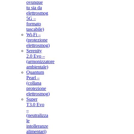
ovunque
tu sia da
elettrosmog
5G –
formato
tascabile)
Wi-Fi –
(protezione
elettrosmog)
Serenity
2.0 Evo –
(armonizzatore
ambientale)
Quantum
Pearl –
(collana
protezione
elettrosmog)
Super
T3.0 Evo
–
(neutralizza
le
intolleranze
alimentari)